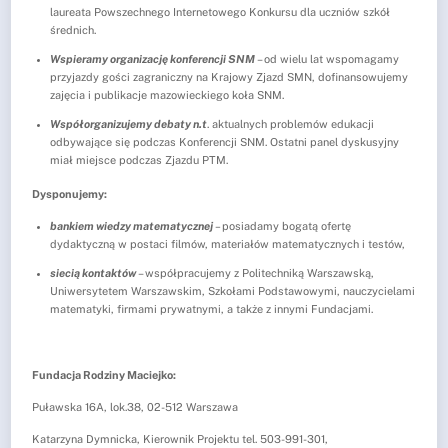
laureata Powszechnego Internetowego Konkursu dla uczniów szkół
średnich.
Wspieramy organizację konferencji SNM
– od wielu lat wspomagamy
przyjazdy gości zagraniczny na Krajowy Zjazd SMN, dofinansowujemy
zajęcia i publikacje mazowieckiego koła SNM.
Współorganizujemy debaty n.t
. aktualnych problemów edukacji
odbywające się podczas Konferencji SNM. Ostatni panel dyskusyjny
miał miejsce podczas Zjazdu PTM.
Dysponujemy:
bankiem wiedzy matematycznej
–
posiadamy bogatą ofertę
dydaktyczną w postaci filmów, materiałów matematycznych i testów,
siecią kontaktów
– współpracujemy z Politechniką Warszawską,
Uniwersytetem Warszawskim, Szkołami Podstawowymi, nauczycielami
matematyki, firmami prywatnymi, a także z innymi Fundacjami.
Fundacja Rodziny Maciejko:
Puławska 16A, lok.38, 02-512 Warszawa
Katarzyna Dymnicka, Kierownik Projektu tel. 503-991-301,