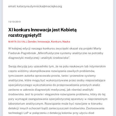
email:
katarzyna.dymnicka@maciejko.org
10/10/2019
XI konkurs Innowacja jest Kobietą
rozstrzygnięty!!!
Gender
,
Innowacje
,
Konkurs
,
Nauka
MARTA DU VALL
W kolejnej edycji naszego konkursu zwycięski okazał się projekt Marty
Fiedoruk-Pogrebniak „Mikrofluidyczne systemy analityczne na potrzeby
diagnostyki medycznej i analityki środowiska”.
Swoją decyzję jury uzasadniło tym, że na polu naukowym lub inżynierskim
często widzimy skomplikowane rozwiązania zawiłych problemów,
tymczasem autorka opracowała proste, tanie i przenośne systemy
analityczne, które mogą być wykorzystywane przez osoby nieposiadające
specjalistycznego wykształcenia do przeprowadzania prostych analiz
zarówno w zakresie diagnostyki medycznej, jak również analityki
środowiska. Jest to proste i eleganckie rozwiązanie problemu, który do tej
pory wymagał zaangażowania specjalistycznej aparatury w nieprzenośnym
laboratorium analitycznym. Rozwiązanie może być rozwijane w kierunku
detekcji innych schorzeń bądź zanieczyszczeń środowiska. Zastosowanie
technologii LoP w połączeniu z detekcją kolorów przy użyciu diod