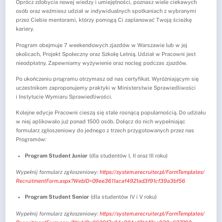
Oprócz zdobycia nowej wiedzy i umiejętności, poznasz wiele ciekawych
osób oraz weźmiesz udział w indywidualnych spotkaniach z wybranymi
przez Ciebie mentorami, którzy pomogą Ci zaplanować Twoją ścieżkę
kariery.
Program obejmuje 7 weekendowych zjazdów w Warszawie lub w jej
okolicach, Projekt Społeczny oraz Szkołę Letnią. Udział w Pracowni jest
nieodpłatny. Zapewniamy wyżywienie oraz nocleg podczas zjazdów.
Po ukończeniu programu otrzymasz od nas certyfikat. Wyróżniającym się
uczestnikom zaproponujemy praktyki w Ministerstwie
Sprawiedliwości
i Instytucie Wymiaru Sprawiedliwości.
Kolejne edycje Pracowni cieszą się stale rosnącą popularnością. Do udziału
w niej aplikowało już ponad 1500 osób. Dołącz do nich wypełniając
formularz zgłoszeniowy do jednego z trzech przygotowanych przez nas
Programów:
Program Student Junior
(dla studentów I, II oraz III roku)
Wypełnij formularz zgłoszeniowy:
https://system.
erecruiter.pl/FormTemplates/
RecruitmentForm.aspx?WebID=
09ee3611acaf4921ad3f91cf39a3bf
56
Program Student Senior
(dla studentów IV i V roku)
Wypełnij formularz zgłoszeniowy:
https://system.
erecruiter.pl/FormTemplates/