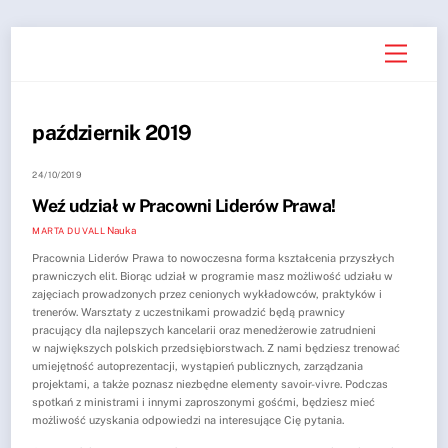
Skip
Menu
to
content
październik 2019
24/10/2019
Weź udział w Pracowni Liderów Prawa!
Nauka
MARTA DU VALL
Pracownia Liderów Prawa to nowoczesna forma kształcenia przyszłych
prawniczych elit. Biorąc udział w programie masz możliwość udziału w
zajęciach prowadzonych przez cenionych wykładowców, praktyków i
trenerów. Warsztaty z uczestnikami prowadzić będą prawnicy
pracujący dla najlepszych kancelarii oraz menedżerowie zatrudnieni
w największych polskich przedsiębiorstwach. Z nami będziesz trenować
umiejętność autoprezentacji, wystąpień publicznych, zarządzania
projektami, a także poznasz niezbędne elementy savoir-vivre. Podczas
spotkań z ministrami i innymi zaproszonymi gośćmi, będziesz mieć
możliwość uzyskania odpowiedzi na interesujące Cię pytania.