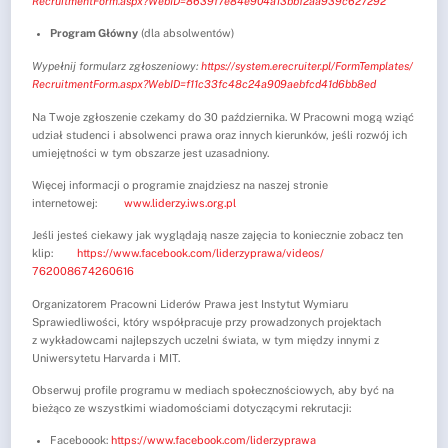
RecruitmentForm.aspx?WebID=
8639f7e84e904a13bbf2aa939c6272
92
Program Główny
(dla absolwentów)
Wypełnij formularz zgłoszeniowy:
https://system.
erecruiter.pl/FormTemplates/
RecruitmentForm.aspx?WebID=
f11c33fc48c24a909aebfcd41d6bb8
ed
Na Twoje zgłoszenie czekamy do 30 października. W Pracowni mogą wziąć
udział studenci i absolwenci prawa oraz innych kierunków, jeśli rozwój ich
umiejętności w tym obszarze jest uzasadniony.
Więcej informacji o programie znajdziesz na naszej stronie
internetowej:
www.liderzy.iws.org.pl
Jeśli jesteś ciekawy jak wyglądają nasze zajęcia to koniecznie zobacz ten
klip:
https://www.facebook.com/
liderzyprawa/videos/
762008674260616
Organizatorem Pracowni Liderów Prawa jest Instytut Wymiaru
Sprawiedliwości, który współpracuje przy prowadzonych projektach
z wykładowcami najlepszych uczelni świata, w tym między innymi z
Uniwersytetu Harvarda i MIT.
Obserwuj profile programu w mediach społecznościowych, aby być na
bieżąco ze wszystkimi wiadomościami dotyczącymi rekrutacji:
Faceboook:
https://www.
facebook.com/liderzyprawa