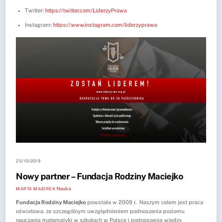
Twitter:
https://twitter.com/
LiderzyPrawa
Instagram:
https://www.
instagram.com/liderzyprawa
23/10/2019
Nowy partner – Fundacja Rodziny Maciejko
Nauka
MARTA MAJOREK
Fundacja Rodziny Maciejko
powstała w 2009 r. Naszym celem jest praca
oświatowa, ze szczególnym uwzględnieniem podnoszenia poziomu
nauczania matematyki w szkołach w Polsce i podnoszenia wiedzy