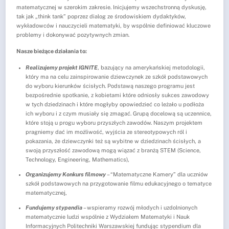
matematycznej w szerokim zakresie. Inicjujemy wszechstronną dyskusję,
tak jak „think tank” poprzez dialog ze środowiskiem dydaktyków,
wykładowców i nauczycieli matematyki, by wspólnie definiować kluczowe
problemy i dokonywać pozytywnych zmian.
Nasze bieżące działania to:
Realizujemy projekt IGNITE
, bazujący na amerykańskiej metodologii,
który ma na celu zainspirowanie dziewczynek ze szkół podstawowych
do wyboru kierunków ścisłych. Podstawą naszego programu jest
bezpośrednie spotkanie, z kobietami które odniosły sukces zawodowy
w tych dziedzinach i które mogłyby opowiedzieć co leżało u podłoża
ich wyboru i z czym musiały się zmagać. Grupą docelową są uczennice,
które stoją u progu wyboru przyszłych zawodów. Naszym projektem
pragniemy dać im możliwość, wyjścia ze stereotypowych ról i
pokazania, że dziewczynki też są wybitne w dziedzinach ścisłych, a
swoją przyszłość zawodową mogą wiązać z branżą STEM (Science,
Technology, Engineering, Mathematics),
Organizujemy Konkurs filmowy
– “Matematyczne Kamery” dla uczniów
szkół podstawowych na przygotowanie filmu edukacyjnego o tematyce
matematycznej,
Fundujemy stypendia
– wspieramy rozwój młodych i uzdolnionych
matematycznie ludzi wspólnie z Wydziałem Matematyki i Nauk
Informacyjnych Politechniki Warszawskiej fundując stypendium dla