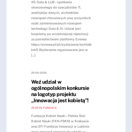
#5: Data & LLM – spotkania
skierowanego do specjalistów IT,
analityków danych, architektów
rozwiązań chmurowych oraz wszystkich
osób zainteresowanych rozwojem
technologii Data & AI. Udział jest
bezpłatny po wcześniejszej rejestracji
za pośrednictwem platformy Evenea:
https://evenea.pl/pl/wydarzenie/techtalk
krk5 Wydarzenie organizowane jest w
[…]
29/04/2026
Weź udział w
ogólnopolskim konkursie
na logotyp projektu
„Innowacja jest kobietą”!
ZESPÓŁ FUNDACJI
Fundacja Kobiet Nauki – Polska Sieć
Kobiet Nauki (FKN-PSKN) w Krakowie
oraz EFI Fundacja Innowacji w Lublinie
mają zaszczyt zaprosić do udziału w