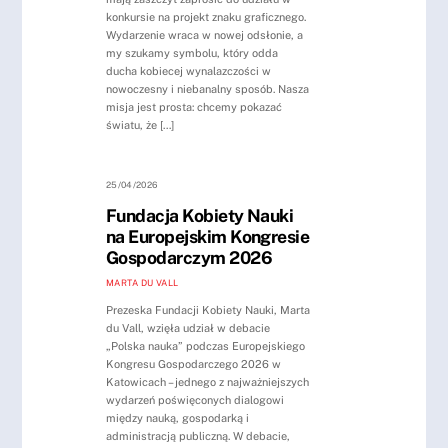
konkursie na projekt znaku graficznego.
Wydarzenie wraca w nowej odsłonie, a
my szukamy symbolu, który odda
ducha kobiecej wynalazczości w
nowoczesny i niebanalny sposób. Nasza
misja jest prosta: chcemy pokazać
światu, że […]
25/04/2026
Fundacja Kobiety Nauki
na Europejskim Kongresie
Gospodarczym 2026
MARTA DU VALL
Prezeska Fundacji Kobiety Nauki, Marta
du Vall, wzięła udział w debacie
„Polska nauka” podczas Europejskiego
Kongresu Gospodarczego 2026 w
Katowicach – jednego z najważniejszych
wydarzeń poświęconych dialogowi
między nauką, gospodarką i
administracją publiczną. W debacie,