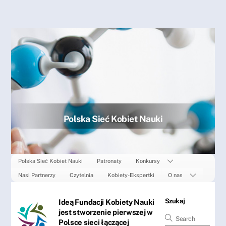
Skip
to
content
Polska Sieć Kobiet Nauki
Polska Sieć Kobiet Nauki
Patronaty
Konkursy
Nasi Partnerzy
Czytelnia
Kobiety-Ekspertki
O nas
Szukaj
Ideą Fundacji Kobiety Nauki
jest stworzenie pierwszej w
Polsce sieci łączącej