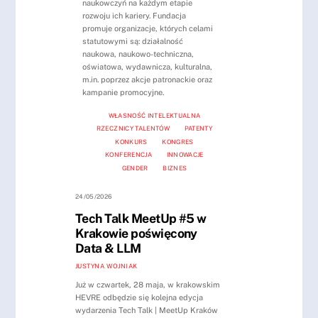
naukowczyń na każdym etapie
rozwoju ich kariery. Fundacja
promuje organizacje, których celami
statutowymi są: działalność
naukowa, naukowo-techniczna,
oświatowa, wydawnicza, kulturalna,
m.in. poprzez akcje patronackie oraz
kampanie promocyjne.
WŁASNOŚĆ INTELEKTUALNA
RZECZNICY TALENTÓW
PATENTY
KONKURS
KONGRES
KONFERENCJA
INNOWACJE
GENDER
BIZNES
24/05/2026
Tech Talk MeetUp #5 w
Krakowie poświęcony
Data & LLM
JUSTYNA WOJNIAK
Już w czwartek, 28 maja, w krakowskim
HEVRE odbędzie się kolejna edycja
wydarzenia Tech Talk | MeetUp Kraków