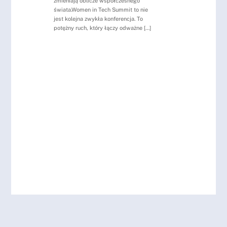
zmieniają oblicze współczesnego
świata.Women in Tech Summit to nie
jest kolejna zwykła konferencja. To
potężny ruch, który łączy odważne […]