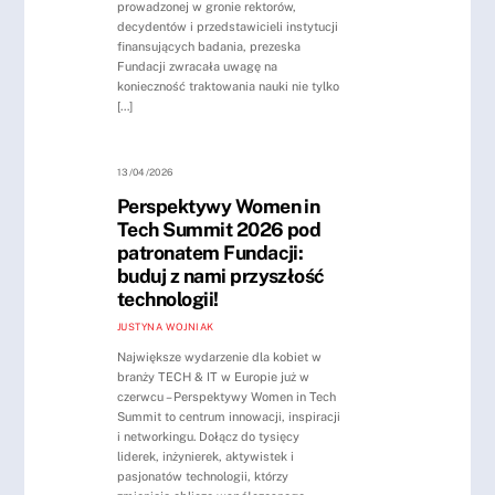
prowadzonej w gronie rektorów,
decydentów i przedstawicieli instytucji
finansujących badania, prezeska
Fundacji zwracała uwagę na
konieczność traktowania nauki nie tylko
[…]
13/04/2026
Perspektywy Women in
Tech Summit 2026 pod
patronatem Fundacji:
buduj z nami przyszłość
technologii!
JUSTYNA WOJNIAK
Największe wydarzenie dla kobiet w
branży TECH & IT w Europie już w
czerwcu – Perspektywy Women in Tech
Summit to centrum innowacji, inspiracji
i networkingu. Dołącz do tysięcy
liderek, inżynierek, aktywistek i
pasjonatów technologii, którzy