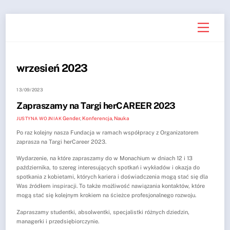
Skip
Menu
to
content
wrzesień 2023
13/09/2023
Zapraszamy na Targi herCAREER 2023
Gender
,
Konferencja
,
Nauka
JUSTYNA WOJNIAK
Po raz kolejny nasza Fundacja w ramach współpracy z Organizatorem
zaprasza na Targi herCareer 2023.
Wydarzenie, na które zapraszamy do w Monachium w dniach 12 i 13
października, to szereg interesujących spotkań i wykładów i okazja do
spotkania z kobietami, których kariera i doświadczenia mogą stać się dla
Was źródłem inspiracji. To także możliwość nawiązania kontaktów, które
mogą stać się kolejnym krokiem na ścieżce profesjonalnego rozwoju.
Zapraszamy studentki, absolwentki, specjalistki różnych dziedzin,
managerki i przedsiębiorczynie.