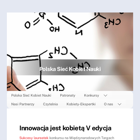
Skip
to
content
Polska Sieć Kobiet Nauki
Polska Sieć Kobiet Nauki
Patronaty
Konkursy
Nasi Partnerzy
Czytelnia
Kobiety-Ekspertki
O nas
Innowacja jest kobietą V edycja
Sukcesy laureatek
konkursu na Międzynarodowych Targach