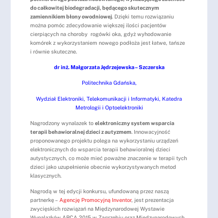
do całkowitej biodegradacji, będącego skutecznym
zamiennikiem błony owodniowej
. Dzięki temu rozwiązaniu
można pomóc zdecydowanie większej ilości pacjentów
cierpiących na choroby rogówki oka, gdyż wyhodowanie
komórek z wykorzystaniem nowego podłoża jest łatwe, tańsze
i równie skuteczne.
dr inż. Małgorzata Jędrzejewska – Szczerska
Politechnika Gdańska,
Wydział Elektroniki, Telekomunikacji i Informatyki, Katedra
Metrologii i Optoelektroniki
Nagrodzony wynalazek to
elektroniczny system wsparcia
terapii behawioralnej dzieci z autyzmem
. Innowacyjność
proponowanego projektu polega na wykorzystaniu urządzeń
elektronicznych do wsparcia terapii behawioralnej dzieci
autystycznych, co może mieć poważne znaczenie w terapii tych
dzieci jako uzupełnienie obecnie wykorzystywanych metod
klasycznych.
Nagrodą w tej edycji konkursu, ufundowaną przez naszą
partnerkę –
Agencję Promocyjną Inventor
, jest prezentacja
zwycięskich rozwiązań na Międzynarodowej Wystawie
Wynalazków ARCA 2015 w Zagrzebiu oraz Międzynarodowych