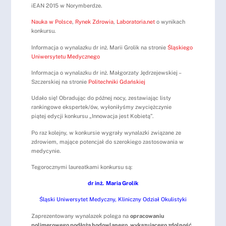
iEAN 2015 w Norymberdze.
Nauka w Polsce
,
Rynek Zdrowia
,
Laboratoria.net
o wynikach
konkursu.
Informacja o wynalazku dr inż. Marii Grolik na stronie
Śląskiego
Uniwersytetu Medycznego
Informacja o wynalazku dr inż. Małgorzaty Jędrzejewskiej –
Szczerskiej na stronie
Politechniki Gdańskiej
Udało się! Obradując do późnej nocy, zestawiając listy
rankingowe ekspertek/ów, wyłoniłyśmy zwyciężczynie
piątej edycji konkursu „Innowacja jest Kobietą”.
Po raz kolejny, w konkursie wygrały wynalazki związane ze
zdrowiem, mające potencjał do szerokiego zastosowania w
medycynie.
Tegorocznymi laureatkami konkursu są:
dr inż. Maria Grolik
Śląski Uniwersytet Medyczny, Kliniczny Odział Okulistyki
Zaprezentowany wynalazek polega na
opracowaniu
polimerowego podłoża hodowlanego, wykazującego zdolność