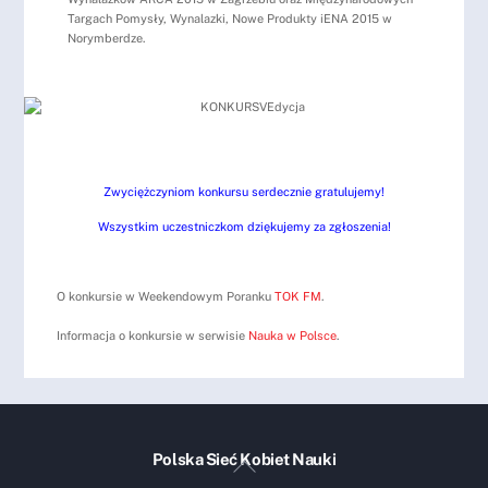
Targach Pomysły, Wynalazki, Nowe Produkty iENA 2015 w
Norymberdze.
Zwyciężczyniom konkursu serdecznie gratulujemy!
Wszystkim uczestniczkom dziękujemy za zgłoszenia!
O konkursie w Weekendowym Poranku
TOK FM
.
Informacja o konkursie w serwisie
Nauka w Polsce
.
Polska Sieć Kobiet Nauki
Back
To