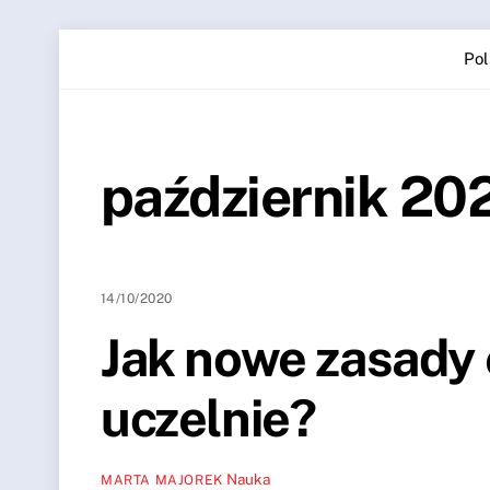
Skip
Pol
to
content
październik 20
14/10/2020
Jak nowe zasady 
uczelnie?
Nauka
MARTA MAJOREK