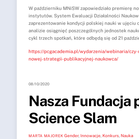
W październiku MNiSW zapowiedziało premierę no
instytutów. System Ewaluacji Działalności Naukow
zaprezentowanie kondycji polskiej nauki w ujęci
analizie osiągnięć poszczególnych jednostek nau
cykl trzech spotkań, które odbędą się od 21 paździe
https://pcgacademia.pl/wydarzenia/webinaria/cz
nowej-strategii-publikacyjnej-naukowca/
08/10/2020
Nasza Fundacja 
Science Slam
Gender
,
Innowacje
,
Konkurs
,
Nauka
MARTA MAJOREK