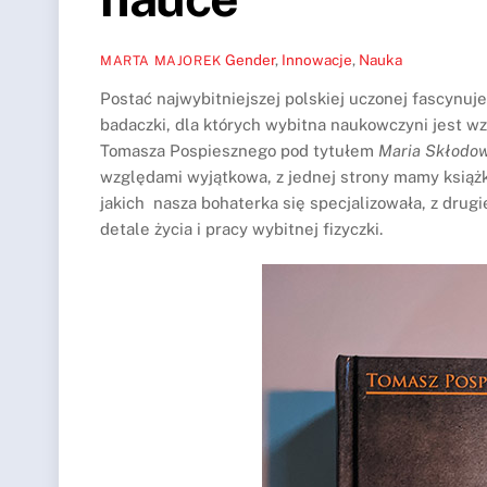
Gender
,
Innowacje
,
Nauka
MARTA MAJOREK
Postać najwybitniejszej polskiej uczonej fascynuj
badaczki, dla których wybitna naukowczyni jest wzo
Tomasza Pospiesznego pod tytułem
Maria Skłodow
względami wyjątkowa, z jednej strony mamy książk
jakich nasza bohaterka się specjalizowała, z drug
detale życia i pracy wybitnej fizyczki.