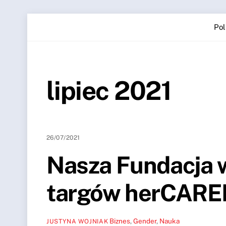
Skip
Pol
to
content
lipiec 2021
26/07/2021
Nasza Fundacja 
targów herCARE
Biznes
,
Gender
,
Nauka
JUSTYNA WOJNIAK