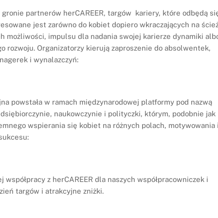
 w gronie partnerów herCAREER, targów kariery, które odbędą si
esowane jest zarówno do kobiet dopiero wkraczających na ście
h możliwości, impulsu dla nadania swojej karierze dynamiki alb
 rozwoju. Organizatorzy kierują zaproszenie do absolwentek,
anagerek i wynalazczyń:
cyjna powstała w ramach międzynarodowej platformy pod nazwą
edsiębiorczynie, naukowczynie i polityczki, którym, podobnie jak
ajemnego wspierania się kobiet na różnych polach, motywowania 
 sukcesu:
ej współpracy z herCAREER dla naszych współpracowniczek i
ń targów i atrakcyjne zniżki.