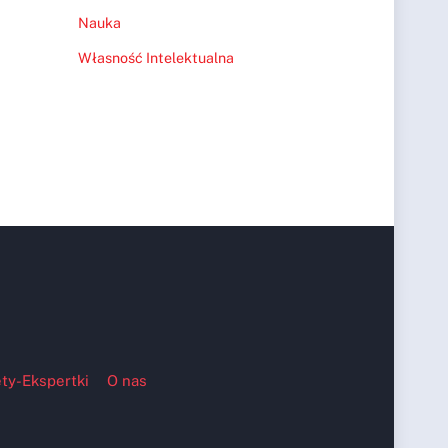
Nauka
Własność Intelektualna
ty-Ekspertki
O nas