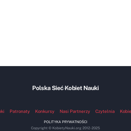
Back
Polska Sieć Kobiet Nauki
To
Top
ki
Patronaty
Konkursy
Nasi Partnerzy
Czytelnia
Kobie
POLITYKA PRYWATNOŚCI
Copyright © KobietyNauki.org 2012-2025