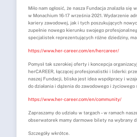
Miło nam ogłosić, że nasza Fundacja znalazła się
w Monachium 16-17 września 2021. Wydarzenie adr
kariery zawodowej, jak i tych poszukujących nowyc
zupełnie nowego kierunku swojego profesjonalnego
specjalistek reprezentujących różne dziedziny, m
https://www.her-career.com/en/hercareer/
Pomysł tak szerokiej oferty i koncepcja organiza
herCAREER, łączącej profesjonalistki i liderki: prz
naszej Fundacji, bliska jest idea współpracy i wz
do działania i dążenia do zawodowego i życiowego
https://www.her-career.com/en/community/
Zapraszamy do udziału w targach – w ramach nasz
obserwatorek mamy darmowe bilety na wybrany dzie
Szczegóły wkrótce.