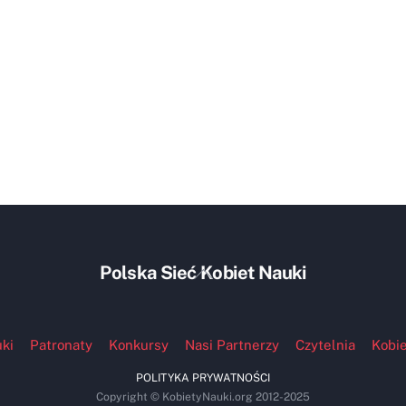
Back
Polska Sieć Kobiet Nauki
To
Top
ki
Patronaty
Konkursy
Nasi Partnerzy
Czytelnia
Kobie
POLITYKA PRYWATNOŚCI
Copyright © KobietyNauki.org 2012-2025