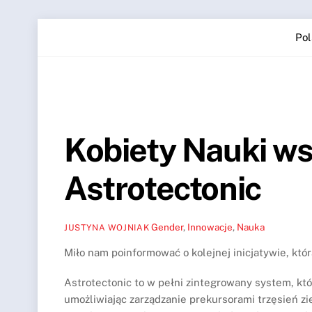
Skip
Pol
to
content
Kobiety Nauki ws
Astrotectonic
Gender
,
Innowacje
,
Nauka
JUSTYNA WOJNIAK
Miło nam poinformować o kolejnej inicjatywie, któ
Astrotectonic to w pełni zintegrowany system, kt
umożliwiając zarządzanie prekursorami trzęsień zi