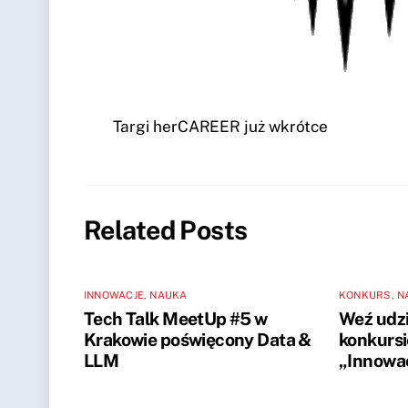
Targi herCAREER już wkrótce
Related Posts
INNOWACJE
,
NAUKA
KONKURS
,
N
Tech Talk MeetUp #5 w
Weź udzi
Krakowie poświęcony Data &
konkursi
LLM
„Innowac