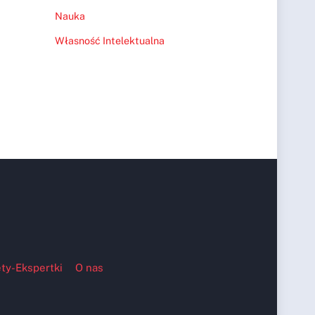
Nauka
Własność Intelektualna
ty-Ekspertki
O nas