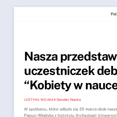
Skip
Pol
to
content
Nasza przedstaw
uczestniczek deb
“Kobiety w nauc
Gender
,
Nauka
JUSTYNA WOJNIAK
W spotkaniu, które odbyło się 25 marca obok naszej
Papuci-Władyka z Instytutu Archeologii Uniwersyt