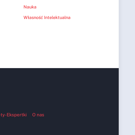
Nauka
Własność Intelektualna
ty-Ekspertki
O nas