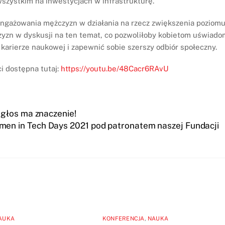
wszystkim na inwestycjach w infrastrukturę.
ngażowania mężczyzn w działania na rzecz zwiększenia poziom
czyzn w dyskusji na ten temat, co pozwoliłoby kobietom uświado
j karierze naukowej i zapewnić sobie szerszy odbiór społeczny.
i dostępna tutaj:
https://youtu.be/48Cacr6RAvU
głos ma znaczenie!
en in Tech Days 2021 pod patronatem naszej Fundacji
AUKA
KONFERENCJA
,
NAUKA