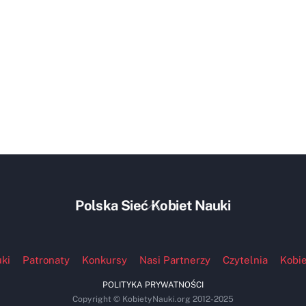
Back
Polska Sieć Kobiet Nauki
To
Top
ki
Patronaty
Konkursy
Nasi Partnerzy
Czytelnia
Kobie
POLITYKA PRYWATNOŚCI
Copyright © KobietyNauki.org 2012-2025