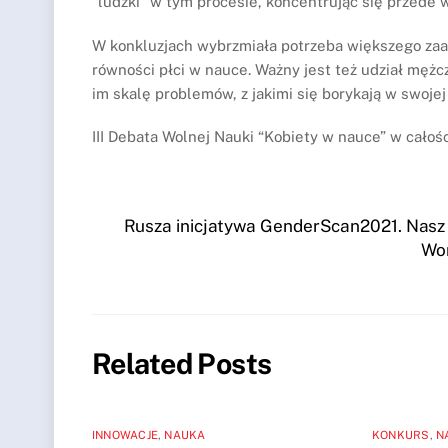
“ludzki” w tym procesie, koncentrując się przede 
W konkluzjach wybrzmiała potrzeba większego zaa
równości płci w nauce. Ważny jest też udział męż
im skalę problemów, z jakimi się borykają w swoje
III Debata Wolnej Nauki “Kobiety w nauce” w całośc
Rusza inicjatywa GenderScan2021. Nasz 
Wom
Related Posts
INNOWACJE
,
NAUKA
KONKURS
,
N