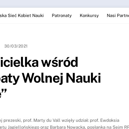
ska Sieć Kobiet Nauki
Patronaty
Konkursy
Nasi Partn
30/03/2021
icielka wśród
aty Wolnej Nauki
e”
 prezeski, prof. Marty du Vall wzięły udział: prof. Ewdoksia
etu Jagiellońskiego oraz Barbara Nowacka, posłanka na Sejm RP