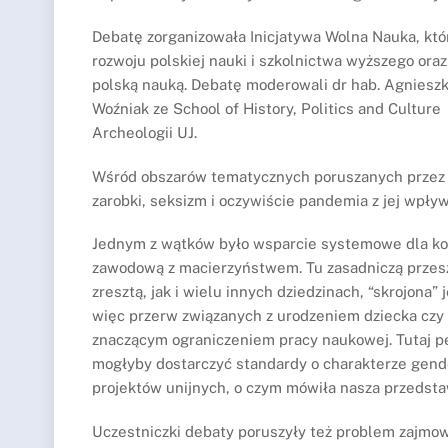
Debatę zorganizowała Inicjatywa Wolna Nauka, któr
rozwoju polskiej nauki i szkolnictwa wyższego or
polską nauką. Debatę moderowali dr hab. Agniesz
Woźniak ze School of History, Politics and Cultur
Archeologii UJ.
Wśród obszarów tematycznych poruszanych przez uc
zarobki, seksizm i oczywiście pandemia z jej wpł
Jednym z wątków było wsparcie systemowe dla kob
zawodową z macierzyństwem. Tu zasadniczą przeszk
zresztą, jak i wielu innych dziedzinach, “skrojona
więc przerw związanych z urodzeniem dziecka czy 
znaczącym ograniczeniem pracy naukowej. Tutaj 
mogłyby dostarczyć standardy o charakterze gend
projektów unijnych, o czym mówiła nasza przedsta
Uczestniczki debaty poruszyły też problem zajmow