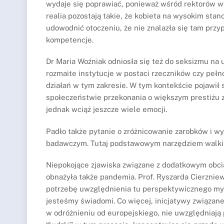
wydaje się poprawiać, ponieważ wśród rektorów wy
realia pozostają takie, że kobieta na wysokim sta
udowodnić otoczeniu, że nie znalazła się tam prz
kompetencje.
Dr Maria Woźniak odniosła się też do seksizmu na u
rozmaite instytucje w postaci rzeczników czy pe
działań w tym zakresie. W tym kontekście pojawił
społeczeństwie przekonania o większym prestiżu
jednak wciąż jeszcze wiele emocji.
Padło także pytanie o zróżnicowanie zarobków i wy
badawczym. Tutaj podstawowym narzędziem walki 
Niepokojące zjawiska związane z dodatkowym obc
obnażyła także pandemia. Prof. Ryszarda Cierznie
potrzebę uwzględnienia tu perspektywicznego myśl
jesteśmy świadomi. Co więcej, inicjatywy związa
w odróżnieniu od europejskiego, nie uwzględniają 