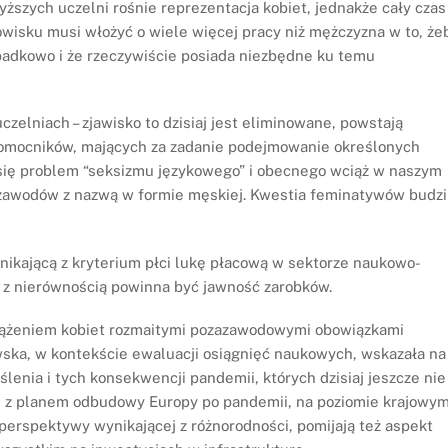
ższych uczelni rośnie reprezentacja kobiet, jednakże cały czas
nowisku musi włożyć o wiele więcej pracy niż mężczyzna w to, że
ypadkowo i że rzeczywiście posiada niezbędne ku temu
czelniach – zjawisko to dzisiaj jest eliminowane, powstają
łnomocników, mających za zadanie podejmowanie określonych
 się problem “seksizmu językowego” i obecnego wciąż w naszym
 zawodów z nazwą w formie męskiej. Kwestia feminatywów budzi
nikającą z kryterium płci lukę płacową w sektorze naukowo-
z nierównością powinna być jawność zarobków.
iążeniem kobiet rozmaitymi pozazawodowymi obowiązkami
wska, w kontekście ewaluacji osiągnięć naukowych, wskazała na
enia i tych konsekwencji pandemii, których dzisiaj jeszcze nie
ne z planem odbudowy Europy po pandemii, na poziomie krajowym
perspektywy wynikającej z różnorodności, pomijają też aspekt